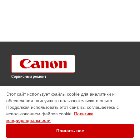
Сервисный ремонт
ВЫБЕРИ СВОЙ ГОРОД
Этот сайт использует файлы cookie для аналитики и
Ремонт плоттера imagePROGRAF IPF670 MFP L24 Canon в
обеспечения наилучшего пользовательского опыта.
Краснодаре
Продолжая использовать этот сайт, вы соглашаетесь с
Ремонт плоттера imagePROGRAF IPF670 MFP L24 Canon в
использованием файлов cookie.
Политика
Ростове-на-Дону
конфиденциальности
Ремонт плоттера imagePROGRAF IPF670 MFP L24 Canon в
Нижнем Новгороде
Принять все
Ремонт плоттера imagePROGRAF IPF670 MFP L24 Canon в