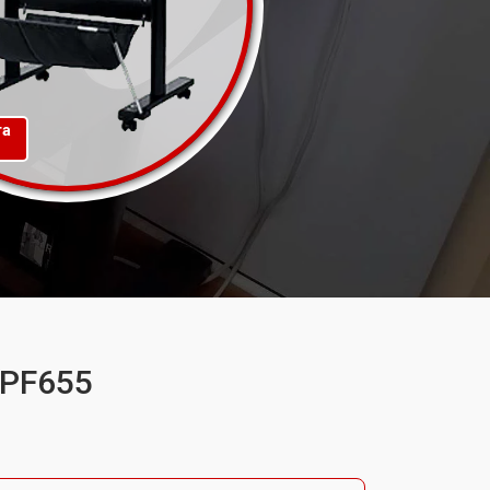
та
IPF655