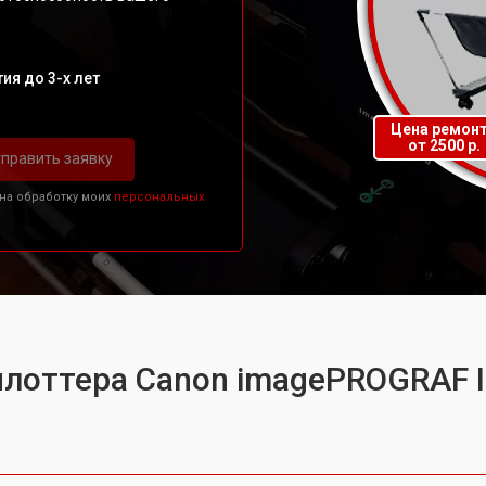
ия до 3-х лет
Цена ремон
от 2500 р.
править заявку
 на обработку моих
персональных
плоттера Canon imagePROGRAF 