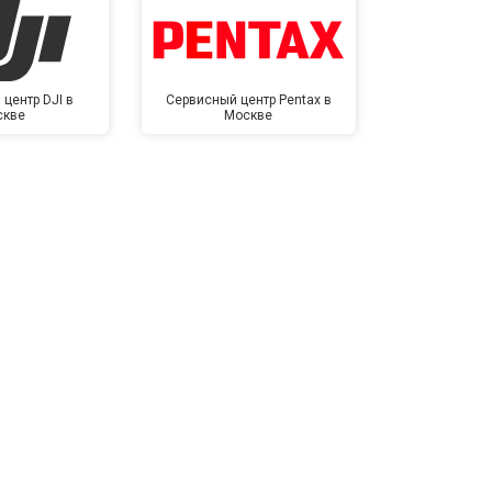
центр DJI в
Сервисный центр Pentax в
Сервисный це
скве
Москве
в М